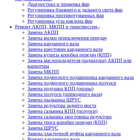
Диагностика и проверка фар
Регулировка ближнего и дальнего света фар
Регулировка противотуманных фар
Регулировка угла наклона фар
Ремонт АКПП, МКПП и трансмиссии
Замена АКПП
Замена вилки переключения передач
Замена карданного вала
Замена крестовин карданного вала
Замена кулисы коробки передач (КПП)
Замена маслоохладителя (радиатора) АКПП или
вариатора
Замена МКПП
Замена подвесного подшипника карданного вала
Замена подвесного подшипника полуоси
Замена подушки КПП (опоры)
Замена полуоси (приводного вала)
Замена пыльника ШРУС
Замена редуктора заднего моста
Замена сальника КПП (полуоси)
Замена сальника хвостовика редуктора
Замена троса коробки передач (КПП)
Замена ШРУС
Замена эластичной муфты карданного вала
Ремонт карданного вала