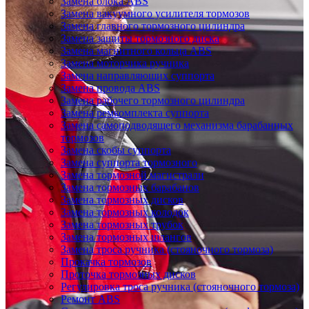
Замена блока ABS
Замена вакуумного усилителя тормозов
Замена главного тормозного цилиндра
Замена защиты тормозного диска
Замена магнитного кольца ABS
Замена моторчика ручника
Замена направляющих суппорта
Замена провода ABS
Замена рабочего тормозного цилиндра
Замена ремкомплекта суппорта
Замена самоподводящего механизма барабанных
тормозов
Замена скобы суппорта
Замена суппорта тормозного
Замена тормозной магистрали
Замена тормозных барабанов
Замена тормозных дисков
Замена тормозных колодок
Замена тормозных трубок
Замена тормозных шлангов
Замена троса ручника (стояночного тормоза)
Прокачка тормозов
Проточка тормозных дисков
Регулировка троса ручника (стояночного тормоза)
Ремонт ABS