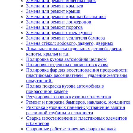
Замена или ремонт колёсных арок
Замена или ремонт крыльев
Замена или ремонт крыши
Замена или ремонт крышки багажника
Замена или ремонт лонжеронов
Замена или ремонт порогов
Замена или ремонт стоек кузова
Замена или ремонт усилителя бампера
Замена стёкол: лобового, заднего, дверных
Локальная покраска отдельных деталей: двери,
капоты, крылья и т.д.
Полировка кузова автомобиля целиком
Полировка отдельных элементов кузова
Полировка фар для восстановления прозрачности
пластиковых рассеивателей – удаление желтизны,
помутнений.
Полная покраска кузова автомобиля в
покрасочной камере
Регулировка зазоров кузовных элементов
Ремонт и покраска бамперов, накладок, молдингов
Рихтовка кузовных панелей: устранение вмятин
различной глубины и сложности
Сварка (восстановление) пластиковых элементов
и бамперов
Сварочные работы: точечная сварка каркаса