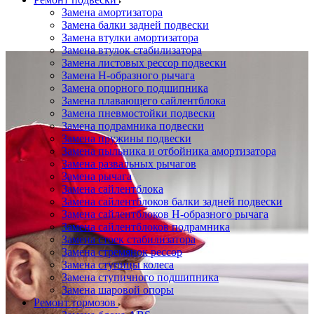
Замена амортизатора
Замена балки задней подвески
Замена втулки амортизатора
Замена втулок стабилизатора
Замена листовых рессор подвески
Замена Н-образного рычага
Замена опорного подшипника
Замена плавающего сайлентблока
Замена пневмостойки подвески
Замена подрамника подвески
Замена пружины подвески
Замена пыльника и отбойника амортизатора
Замена развальных рычагов
Замена рычага
Замена сайлентблока
Замена сайлентблоков балки задней подвески
Замена сайлентблоков Н-образного рычага
Замена сайлентблоков подрамника
Замена стоек стабилизатора
Замена стремянок рессор
Замена ступицы колеса
Замена ступичного подшипника
Замена шаровой опоры
Ремонт тормозов