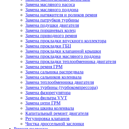
Замена масляного насоса
Замена масляного поддона
Замена натяжителя и роликов ремня
Замена патрубков турбины
Замена подушки двигателя
Замена поршневых колец
Замена приводного ремня
Замена прокладки впускного коллектора
Замена прокладки ГБЦ
Замена прокладки клапанной крышки
Замена прокладки масляного поддона
Замена прокладки теплообменника двигателя
Замена ремня ГРМ
Замена сальника распредвала
Замена сальников коленвала
Замена теплообменника двигателя
Замена турбины (турбокомпрессора)
Замена фазорегулятора
Замена фильтра VVT
Замена цепи ГРМ
Замена шкива коленвала
Капитальный ремонт двигателя
Регулировка клапанов
Чистка дроссельной заслонки
Ремонт подвески