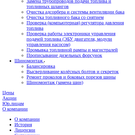
Замена трубопроводов подачи топлива и
топливных шлангов
Очистка адсорбера и системы вентиляции бака
Очистка топливного бака со снятием
Проверка (компьютерная) регулятора давления
топлива
Проверка работы электроники управления
подачей топлива (ЭБУ двигателя, модули
управления насосом)
Промывка топливной рампы и магистралей
Прописывание дизельных форсунок
Шиномонтаж
Балансировка
Высверливание колёсных болтов и секреток
Ремонт проколов и боковых порезов шины
Шиномонтаж (замена шин)
Цены
Акции
Юр.лицам
О компании
О компании
История
Лицензии