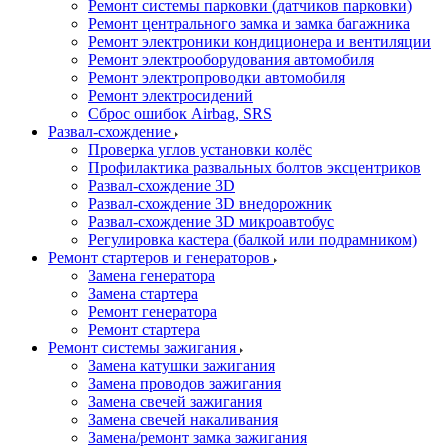
Ремонт системы парковки (датчиков парковки)
Ремонт центрального замка и замка багажника
Ремонт электроники кондиционера и вентиляции
Ремонт электрооборудования автомобиля
Ремонт электропроводки автомобиля
Ремонт электросидений
Сброс ошибок Airbag, SRS
Развал-схождение
Проверка углов установки колёс
Профилактика развальных болтов эксцентриков
Развал-схождение 3D
Развал-схождение 3D внедорожник
Развал-схождение 3D микроавтобус
Регулировка кастера (балкой или подрамником)
Ремонт стартеров и генераторов
Замена генератора
Замена стартера
Ремонт генератора
Ремонт стартера
Ремонт системы зажигания
Замена катушки зажигания
Замена проводов зажигания
Замена свечей зажигания
Замена свечей накаливания
Замена/ремонт замка зажигания