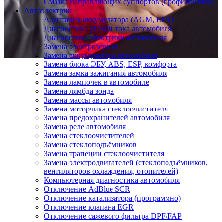
Смазка направляющих суппортов (профилактика)
Автоэлектрик
Адаптация аккумулятора (AGM, EFB)
Диагностика утечки тока автомобиля
Диагностика электрики автомобиля
Замена электрозеркал
Замена аккумулятора автомобиля
Замена блока ЭБУ, ABS, ESP, комфорта
Замена замка зажигания автомобиля
Замена лампочек в автомобиле
Замена лямбда зонда
Замена массы автомобиля
Замена моторчика стеклоочистителя
Замена предохранителей автомобиля
Замена реле автомобиля
Замена стеклоочистителей
Замена стеклоподъёмников
Замена трапеции стеклоочистителя
Замена электродвигателей (стеклоподъёмников,
вентиляторов охлаждения, отопителей)
Компьютерная диагностика автомобиля
Отключение AdBlue SCR
Отключение катализатора (программно)
Отключение клапана EGR
Отключение сажевого фильтра DPF/FAP